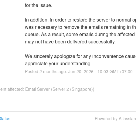
for the issue.
In addition, in order to restore the server to normal op
was necessary to remove the emails remaining in the
queue. As a result, some emails during the affected 
may not have been delivered successfully.
We sincerely apologize for any inconvenience caus
appreciate your understanding.
Posted
2
months ago.
Jun
20
,
2026
-
10:03
GMT+07:00
dent affected: Email Server (Server 2 (Singapore)).
tatus
Powered by Atlassia