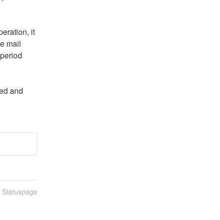
eration, it 
 mail 
period 
ed and 
n Statuspage