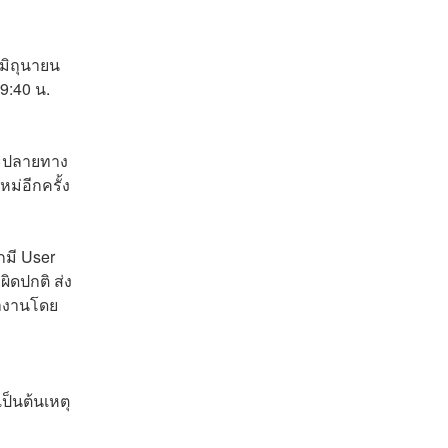
มิถุนายน 
9:40 น. 
และปลายทาง
หม่อีกครั้ง
มี User 
ิดปกติ ส่ง
ำงานโดย
ป็นต้นเหตุ