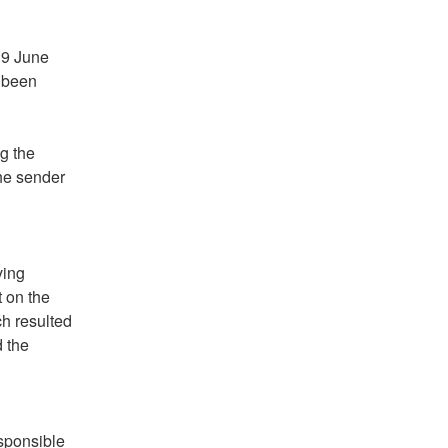
9 June 
been 
g the 
he sender 
ing 
 on the 
h resulted 
the 
sponsible 