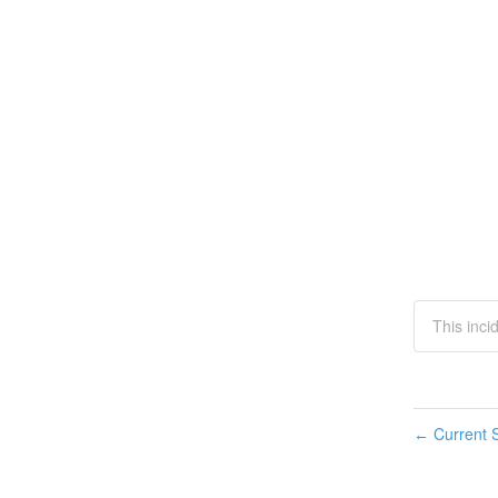
This inci
Current S
←