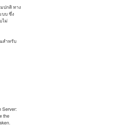
ามปกติ ทาง
บบ ซึ่ง
บไม่
ุณสำหรับ
 Server: 
 the 
taken.